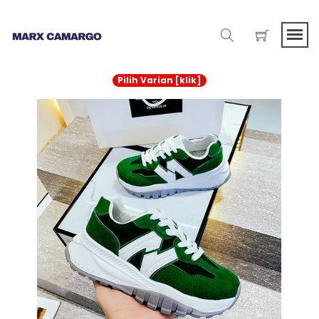
Pilih Varian [klik]