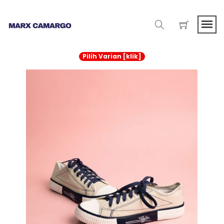
Pilih Varian [klik]