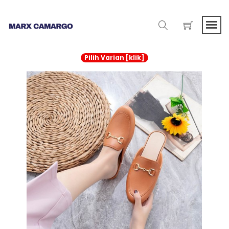
Pilih Varian [klik]